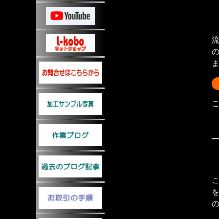
の
を
の