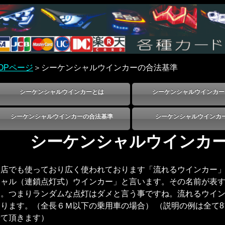
OPページ
＞シーケンシャルウインカーの合法基準
シーケンシャルウインカーとは
シーケンシャルウインカー
シーケンシャルウインカーの合法基準
シーケンシャルウインカ
シーケンシャルウインカ
当店でも使っており広く使われております「流れるウインカー
シャル（連鎖点灯式）ウインカー」と言います。その名前が表
ん。つまりランダムな点灯はダメと言う事ですね。流れるウイ
あります。（全長６Ｍ以下の乗用車の場合） （説明の例は全て
せて頂きます）