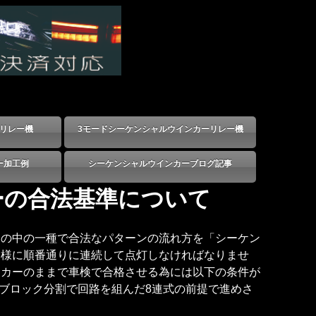
リレー機
3モードシーケンシャルウインカーリレー機
ー加工例
シーケンシャルウインカーブログ記事
ーの合法基準について
」の中の一種で合法なパターンの流れ方を「シーケン
す様に順番通りに連続して点灯しなければなりませ
ンカーのままで車検で合格させる為には以下の条件が
8ブロック分割で回路を組んだ8連式の前提で進めさ