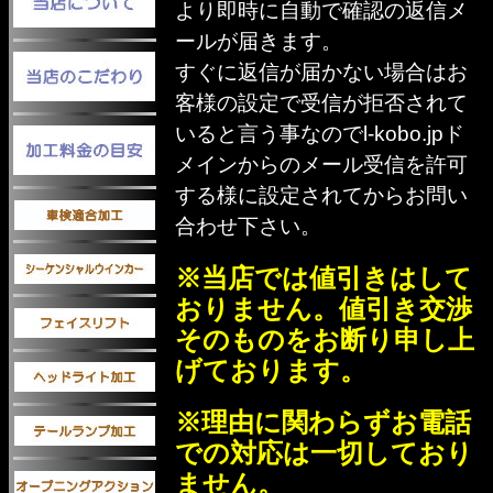
より即時に自動で確認の返信メ
ールが届きます。
すぐに返信が届かない場合はお
客様の設定で受信が拒否されて
いると言う事なのでl-kobo.jpド
メインからのメール受信を許可
する様に設定されてからお問い
合わせ下さい。
※当店では値引きはして
おりません。値引き交渉
そのものをお断り申し上
げております。
※理由に関わらずお電話
での対応は一切しており
ません。