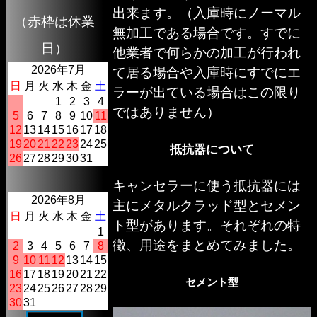
出来ます。（入庫時にノーマル
（赤枠は休業
無加工である場合です。すでに
日）
他業者で何らかの加工が行われ
2026年7月
て居る場合や入庫時にすでにエ
日
月
火
水
木
金
土
ラーが出ている場合はこの限り
1
2
3
4
ではありません）
5
6
7
8
9
10
11
12
13
14
15
16
17
18
19
20
21
22
23
24
25
抵抗器について
26
27
28
29
30
31
キャンセラーに使う抵抗器には
2026年8月
主にメタルクラッド型とセメン
日
月
火
水
木
金
土
ト型があります。それぞれの特
1
徴、用途をまとめてみました。
2
3
4
5
6
7
8
9
10
11
12
13
14
15
16
17
18
19
20
21
22
セメント型
23
24
25
26
27
28
29
30
31