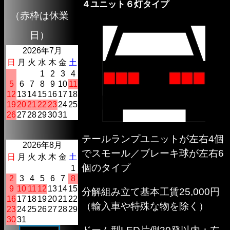
４ユニット６灯タイプ
（赤枠は休業
日）
2026年7月
日
月
火
水
木
金
土
1
2
3
4
5
6
7
8
9
10
11
12
13
14
15
16
17
18
19
20
21
22
23
24
25
26
27
28
29
30
31
テールランプユニットが左右4個
2026年8月
でスモール／ブレーキ球が左右6
日
月
火
水
木
金
土
個のタイプ
1
2
3
4
5
6
7
8
9
10
11
12
13
14
15
分解組み立て基本工賃25,000円
16
17
18
19
20
21
22
（輸入車や特殊な物を除く）
23
24
25
26
27
28
29
30
31