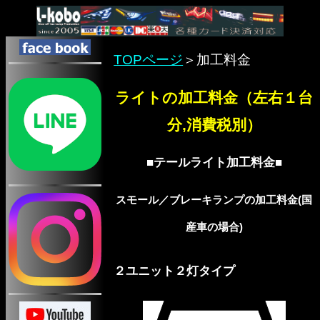
TOPページ
＞加工料金
ライトの加工料金（左右１台
分,消費税別）
■テールライト加工料金■
スモール／ブレーキランプの加工料金(国
産車の場合)
２ユニット２灯タイプ