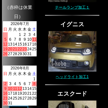
（赤枠は休業
テールランプ加工１
日）
イグニス
2026年7月
日
月
火
水
木
金
土
1
2
3
4
5
6
7
8
9
10
11
12
13
14
15
16
17
18
19
20
21
22
23
24
25
26
27
28
29
30
31
2026年8月
日
月
火
水
木
金
土
ヘッドライト加工1
1
2
3
4
5
6
7
8
9
10
11
12
13
14
15
エスクード
16
17
18
19
20
21
22
23
24
25
26
27
28
29
30
31