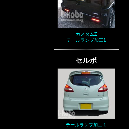
カスタムZ
テールランプ加工1
セルボ
テールランプ加工１