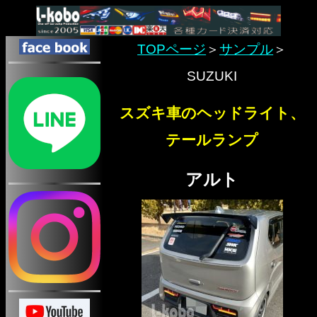
TOPページ
＞
サンプル
＞
SUZUKI
スズキ車のヘッドライト、
テールランプ
アルト