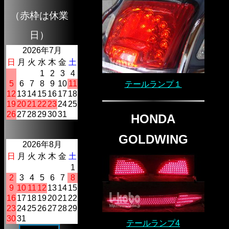
（赤枠は休業
日）
2026年7月
日
月
火
水
木
金
土
1
2
3
4
5
6
7
8
9
10
11
テールランプ１
12
13
14
15
16
17
18
19
20
21
22
23
24
25
26
27
28
29
30
31
HONDA
GOLDWING
2026年8月
日
月
火
水
木
金
土
1
2
3
4
5
6
7
8
9
10
11
12
13
14
15
16
17
18
19
20
21
22
23
24
25
26
27
28
29
30
31
テールランプ4